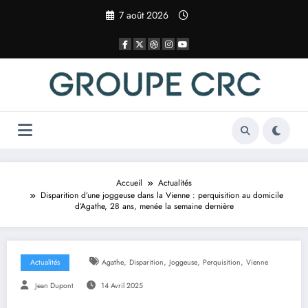
Aller
7 août 2026
au
contenu
Accueil
Actualités
Disparition d’une joggeuse dans la Vienne : perquisition au domicile
d’Agathe, 28 ans, menée la semaine dernière
,
,
,
,
Actualités
Agathe
Disparition
Joggeuse
Perquisition
Vienne
Jean Dupont
14 Avril 2025