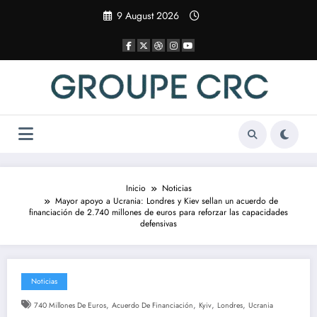
Saltar
9 August 2026
al
contenido
Inicio
Noticias
Mayor apoyo a Ucrania: Londres y Kiev sellan un acuerdo de
financiación de 2.740 millones de euros para reforzar las capacidades
defensivas
Noticias
,
,
,
,
740 Millones De Euros
Acuerdo De Financiación
Kyiv
Londres
Ucrania