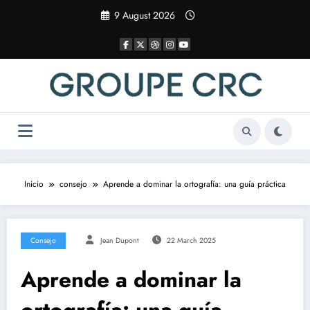
Saltar
9 August 2026
al
contenido
Inicio
consejo
Aprende a dominar la ortografía: una guía práctica
Consejo
Jean Dupont
22 March 2025
Aprende a dominar la