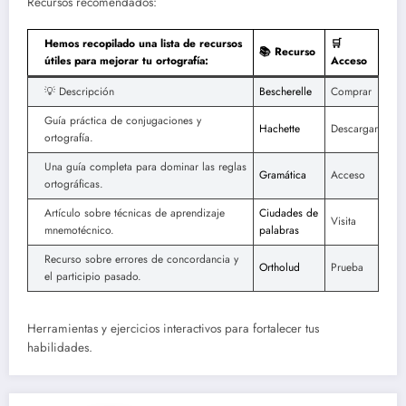
Recursos recomendados:
Hemos recopilado una lista de recursos
🛒
📚 Recurso
útiles para mejorar tu ortografía:
Acceso
💡 Descripción
Bescherelle
Comprar
Guía práctica de conjugaciones y
Hachette
Descargar
ortografía.
Una guía completa para dominar las reglas
Gramática
Acceso
ortográficas.
Artículo sobre técnicas de aprendizaje
Ciudades de
Visita
mnemotécnico.
palabras
Recurso sobre errores de concordancia y
Ortholud
Prueba
el participio pasado.
Herramientas y ejercicios interactivos para fortalecer tus
habilidades.