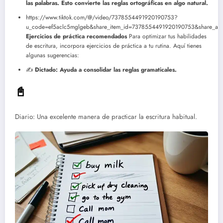
las palabras. Esto convierte las reglas ortográficas en algo natural.
https://www.tiktok.com/@/video/7378554491920190753?
u_code=ef5aclc5mglgeb&share_item_id=7378554491920190753&share_ap
Ejercicios de práctica recomendados
Para optimizar tus habilidades
de escritura, incorpora ejercicios de práctica a tu rutina. Aquí tienes
algunas sugerencias:
✍️
Dictado: Ayuda a consolidar las reglas gramaticales.
📓
Diario: Una excelente manera de practicar la escritura habitual.