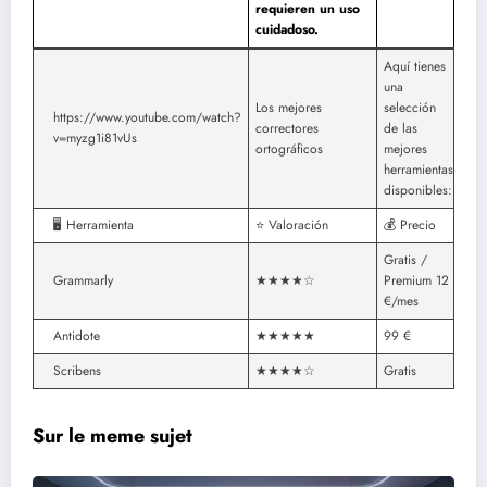
requieren un uso
cuidadoso.
Aquí tienes
una
Los mejores
selección
https://www.youtube.com/watch?
correctores
de las
v=myzg1i81vUs
ortográficos
mejores
herramientas
disponibles:
🖥️ Herramienta
⭐ Valoración
💰 Precio
Gratis /
Grammarly
★★★★☆
Premium 12
€/mes
Antidote
★★★★★
99 €
Scribens
★★★★☆
Gratis
Sur le meme sujet