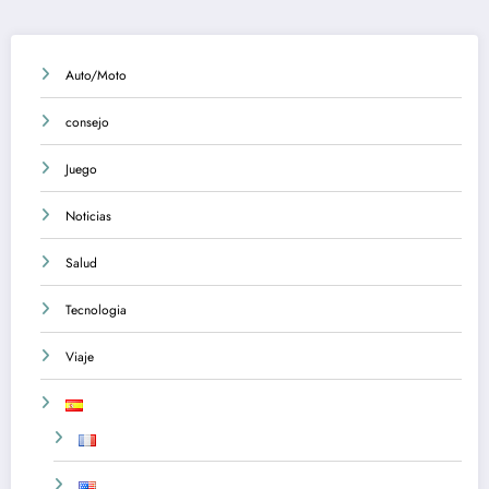
Auto/Moto
consejo
Juego
Noticias
Salud
Tecnologia
Viaje