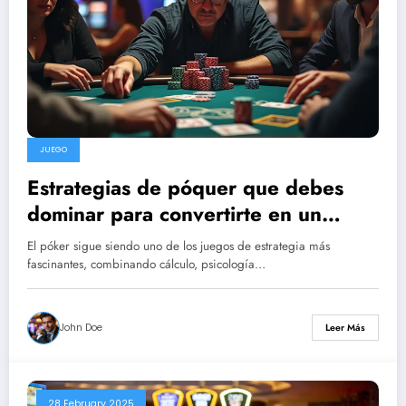
JUEGO
Estrategias de póquer que debes
dominar para convertirte en un
jugador experimentado
El póker sigue siendo uno de los juegos de estrategia más
fascinantes, combinando cálculo, psicología…
John Doe
Leer Más
28 February 2025