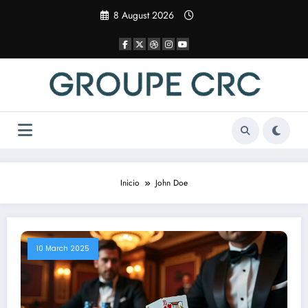
Saltar
8 August 2026
al
contenido
Inicio
John Doe
10 March 2025