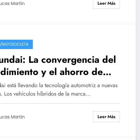
Leer Más
ucas Martin
/MOTOCICLETA
ndai: La convergencia del
dimiento y el ahorro de
mbustible
ai está llevando la tecnología automotriz a nuevas
as. Los vehículos híbridos de la marca…
Leer Más
ucas Martin