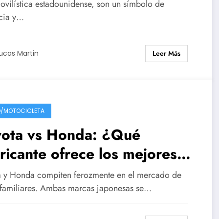
ovilística estadounidense, son un símbolo de
cia y…
Leer Más
ucas Martin
/MOTOCICLETA
yota vs Honda: ¿Qué
ricante ofrece los mejores
hes familiares para tu
a y Honda compiten ferozmente en el mercado de
uipo?
 familiares. Ambas marcas japonesas se…