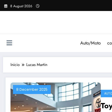
Saltar
8 August 2026
al
contenido
Auto/Moto
co
Inicio
Lucas Martin
8 December 2025
AUTO
Toy