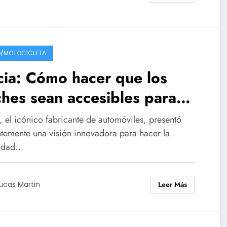
/MOTOCICLETA
ia: Cómo hacer que los
hes sean accesibles para
os con soluciones
, el icónico fabricante de automóviles, presentó
novadoras
ntemente una visión innovadora para hacer la
lidad…
Leer Más
ucas Martin