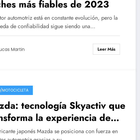
ches más fiables de 2023
tor automotriz está en constante evolución, pero la
eda de confiabilidad sigue siendo una…
Leer Más
ucas Martin
/MOTOCICLETA
da: tecnología Skyactiv que
nsforma la experiencia de
nducción
bricante japonés Mazda se posiciona con fuerza en
ctor automotriz gracias a su…