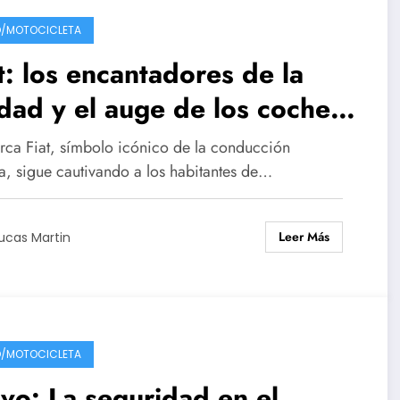
/MOTOCICLETA
t: los encantadores de la
dad y el auge de los coches
banos
rca Fiat, símbolo icónico de la conducción
a, sigue cautivando a los habitantes de…
Leer Más
ucas Martin
/MOTOCICLETA
vo: La seguridad en el