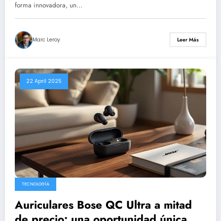
inversión.
forma innovadora, un…
Marc Leroy
Leer Más
22 April 2025
TECNOLOGÍA
Auriculares Bose QC Ultra a mitad
de precio: una oportunidad única