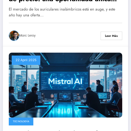
para estos auriculares
El mercado de los auriculares inalámbricos está en auge, y este
verdaderamente inalámbricos con
año hay una oferta…
una calificación de 8/10
Marc Leroy
Leer Más
22 April 2025
TECNOLOGÍA