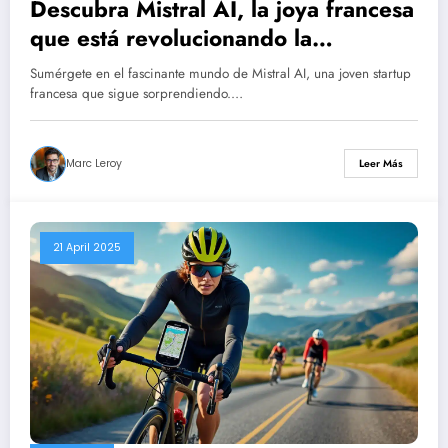
Descubra Mistral AI, la joya francesa
que está revolucionando la
inteligencia artificial de código
Sumérgete en el fascinante mundo de Mistral AI, una joven startup
abierto
francesa que sigue sorprendiendo.…
Marc Leroy
Leer Más
21 April 2025