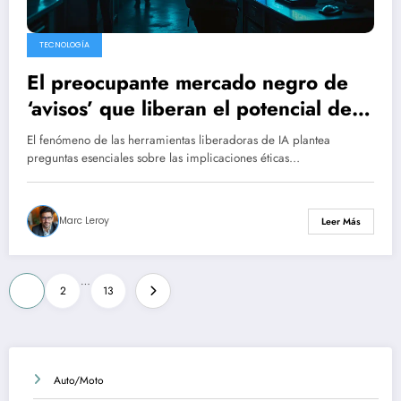
TECNOLOGÍA
El preocupante mercado negro de
‘avisos’ que liberan el potencial de la
IA
El fenómeno de las herramientas liberadoras de IA plantea
preguntas esenciales sobre las implicaciones éticas…
Marc Leroy
Leer Más
Posts
…
1
2
13
pagination
Auto/Moto