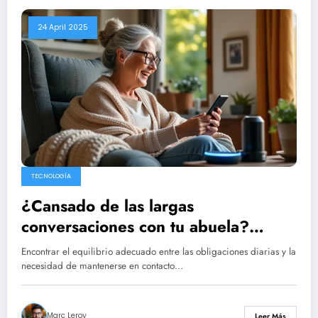
24 April 2025
TECNOLOGÍA
¿Cansado de las largas
conversaciones con tu abuela?
Descubre la IA que la llama a diario.
Encontrar el equilibrio adecuado entre las obligaciones diarias y la
necesidad de mantenerse en contacto…
Marc Leroy
Leer Más