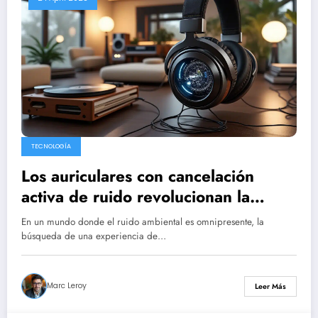
TECNOLOGÍA
Los auriculares con cancelación
activa de ruido revolucionan la
experiencia de los audiófilos más
En un mundo donde el ruido ambiental es omnipresente, la
exigentes.
búsqueda de una experiencia de…
Marc Leroy
Leer Más