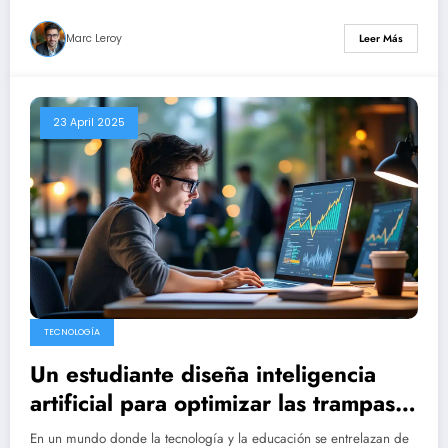
Marc Leroy
Leer Más
23 April 2025
TECNOLOGÍA
Un estudiante diseña inteligencia
artificial para optimizar las trampas y
atrae 5,3 millones de dólares en
En un mundo donde la tecnología y la educación se entrelazan de