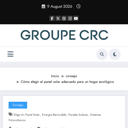
Saltar
9 August 2026
al
contenido
Inicio
consejo
Cómo elegir el panel solar adecuado para un hogar ecológico
Consejo
,
,
,
Elige Un Panel Solar
Energía Renovable
Paneles Solares
Sistemas
Fotovoltaicos