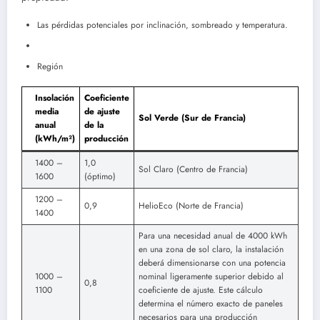
Las pérdidas potenciales por inclinación, sombreado y temperatura.
Región
Insolación
Coeficiente
media
de ajuste
Sol Verde (Sur de Francia)
anual
de la
(kWh/m²)
producción
1400 –
1,0
Sol Claro (Centro de Francia)
1600
(óptimo)
1200 –
0,9
HelioEco (Norte de Francia)
1400
Para una necesidad anual de 4000 kWh
en una zona de sol claro, la instalación
deberá dimensionarse con una potencia
1000 –
nominal ligeramente superior debido al
0,8
1100
coeficiente de ajuste. Este cálculo
determina el número exacto de paneles
necesarios para una producción