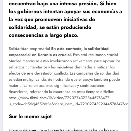
encuentran bajo una intensa presión. Si bien
los gobiernos intentan apoyar sus economías a
la vez que promueven iniciativas de
solidaridad, se están produciendo
consecuencias a largo plazo.
Solidaridad empresarial
En este contexto, la solidaridad
empresarial en Ucrania es crucial.
Esto está resultando crucial.
Muchas marcas se están involucrando activamente para apoyar los
esfuerzos humanitarios y las iniciativas destinadas a mitigar los
efectos de este devastador conflicto. Las campañas de solidaridad
se están multiplicando, demostrando que el apoyo también puede
materializarse en acciones significativas y contribuciones
financieras, reforzando la esperanza en estos tiempos difíciles.
https://www.tiktok.com/@/video/7290274322344578347?
u_code=dc56cj4552mfja&share_item_id=7290274322344578347&sha
Sur le meme sujet
Horario de apertura – Encuentra rápidamente todos los horarios