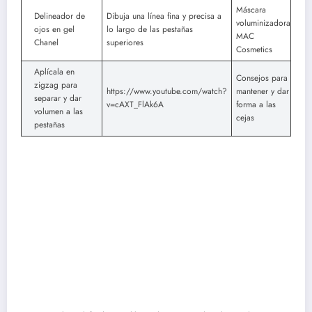
Máscara
Delineador de
Dibuja una línea fina y precisa a
voluminizadora
ojos en gel
lo largo de las pestañas
MAC
Chanel
superiores
Cosmetics
Aplícala en
Consejos para
zigzag para
https://www.youtube.com/watch?
mantener y dar
separar y dar
v=cAXT_FlAk6A
forma a las
volumen a las
cejas
pestañas