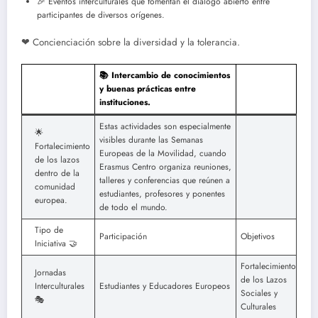
🎉 Eventos interculturales que fomentan el diálogo abierto entre
participantes de diversos orígenes.
❤ Concienciación sobre la diversidad y la tolerancia.
📚 Intercambio de conocimientos
y buenas prácticas entre
instituciones.
Estas actividades son especialmente
🌟
visibles durante las Semanas
Fortalecimiento
Europeas de la Movilidad, cuando
de los lazos
Erasmus Centro organiza reuniones,
dentro de la
talleres y conferencias que reúnen a
comunidad
estudiantes, profesores y ponentes
europea.
de todo el mundo.
Tipo de
Participación
Objetivos
Iniciativa 🤝
Fortalecimiento
Jornadas
de los Lazos
Interculturales
Estudiantes y Educadores Europeos
Sociales y
🎭
Culturales