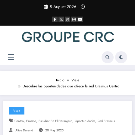
Saltar
8 August 2026
al
contenido
Inicio
Viaje
Descubre las oportunidades que ofrece la red Erasmus Centro
Viaje
,
,
,
,
Centro
Erasmo
Estudiar En El Extranjero
Oportunidades
Red Erasmus
Alice Durand
20 May 2025