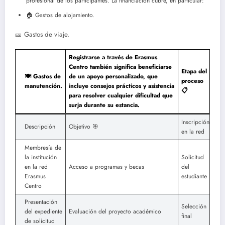
profesional de los participantes. La financiación cubre, en particular:
🏠 Gastos de alojamiento.
🎫 Gastos de viaje.
Registrarse a través de Erasmus
Centro también significa beneficiarse
Etapa del
🍽 Gastos de
de un apoyo personalizado, que
proceso
manutención.
incluye consejos prácticos y asistencia
📋
para resolver cualquier dificultad que
surja durante su estancia.
Inscripción
Descripción
Objetivo 🎯
en la red
Membresía de
la institución
Solicitud
en la red
Acceso a programas y becas
del
Erasmus
estudiante
Centro
Presentación
Selección
del expediente
Evaluación del proyecto académico
final
de solicitud