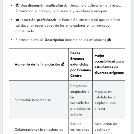
🌏 Una dimensión multicultural:
Intercambio cultural entre jóvenes,
fomentando el diálogo, la tolerancia y la cohesión europea.
💼 Inserción profesional:
La formación internacional que se ofrece
satisface las necesidades de los empleadores en un mercado
globalizado.
Elemento clave 🚀
Descripción
Impacto en los estudiantes 🎓
Becas
Mejor
Erasmus
accesibilidad para
Aumento de la financiación 💰
extendidas
estudiantes de
por Erasmus
diversos orígenes
Centro
Programas
adaptados a
Mejoras en
las
habilidades y
Formación integrada 📖
necesidades
empleabilidad
profesionales
directa
actuales
Red de
Ampliación de
Colaboraciones internacionales
instituciones
destinos y