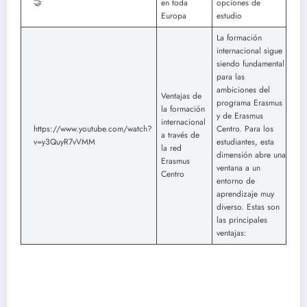
🤝
en toda
opciones de
Europa
estudio
La formación
internacional sigue
siendo fundamental
para las
ambiciones del
Ventajas de
programa Erasmus
la formación
y de Erasmus
internacional
https://www.youtube.com/watch?
Centro. Para los
a través de
v=y3QuyR7vVMM
estudiantes, esta
la red
dimensión abre una
Erasmus
ventana a un
Centro
entorno de
aprendizaje muy
diverso. Estas son
las principales
ventajas: