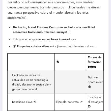
permitió no solo enriquecer mis conocimientos, sino también
crecer personalmente. Los intercambios multiculturales me dieron
una nueva perspectiva sobre el mundo laboral y los retos
ambientales”.
De hecho, la red Erasmus Centro no se limita a la movilidad
académica tradicional. También incluye:
🏅
Prácticas en empresas
en sectores innovadores.
🌍
Proyectos colaborativos
entre jóvenes de diferentes culturas.
Cursos de
🎯
formación
cortos
Centrado en temas de
Tipo de
actualidad como tecnología
oportunidad
digital, desarrollo sostenible y
🎓
gestión intercultural.
Estudios en
Beneficios clave 🌟
Ejemplo concreto 📌
el extranjero
🌏