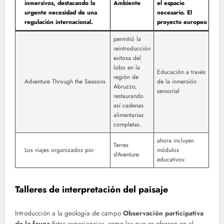
inmersivos, destacando la
Ambiente
el espacio
urgente necesidad de una
necesario. El
regulación internacional.
proyecto europeo
permitió la
reintroducción
exitosa del
lobo en la
Educación a través
región de
Adventure Through the Seasons
de la inmersión
Abruzzo,
sensorial
restaurando
así cadenas
alimentarias
completas.
ahora incluyen
Terres
Los viajes organizados por
módulos
d’Aventure
educativos:
Talleres de interpretación del paisaje
Introducción a la geología de campo
Observación participativa
de la fauna
Estas experiencias, como las que se ofrecen en el