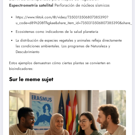
Espectrometría satelital
Perforación de núcleos sísmicos
https://www.tiktok.com/@/video/7350313506807385390?
u_code=d89h208f7kgkae&share_item_id=7350313506807385390&share_a
Ecosistemas como indicadores de la salud planetaria
La distribución de especies vegetales y animales refleja directamente
las condiciones ambientales. Los programas de Naturaleza y
Descubrimiento
Estos ejemplos demuestran cómo ciertas plantas se convierten en
bioindicadores:
Sur le meme sujet