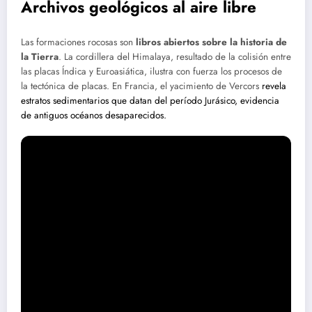
Archivos geológicos al aire libre
Las formaciones rocosas son
libros abiertos sobre la historia de
la Tierra
. La cordillera del Himalaya, resultado de la colisión entre
las placas Índica y Euroasiática, ilustra con fuerza los procesos de
la tectónica de placas. En Francia, el yacimiento de Vercors
revela
estratos sedimentarios que datan del período Jurásico, evidencia
de antiguos océanos desaparecidos.
Descifrando paisajes a través de la