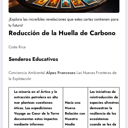
¡Explora las increíbles revelaciones que estas cartas contienen para
tu futuro!
Reducción de la Huella de Carbono
Costa Rica
Senderos Educativos
Conciencia Ambiental
Alpes Franceses
Las Nuevas Fronteras de
la Explotación
La minería en el Ártico y la
Las iniciativas de
extracción petrolera en alta
reintroducción de
mar plantean cuestiones
Hacia una
especies silvestres
éticas. Las expediciones
Nueva
demuestran la
Voyage au Cœur de la Terre
Relación con
resiliencia de los
documentan estos impactos
Nuestro
ecosistemas
mediante informes
Medio
cuando se les da