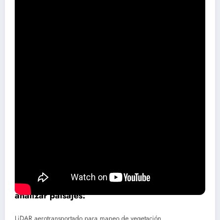
geomorfología
La disciplina científica que estudia las formas del terreno nos
permite rastrear la evolución del clima. Los valles glaciares en
forma de U, como los que se encuentran en los Parques Nacionales
franceses, delatan el paso de antiguos glaciares. La siguiente tabla
presenta ejemplos impactantes:
Sitio
Fenómeno observable
Período
Circo de Gavarnie
Erosión glacial
Pleistoceno
Desierto de la Plata
Karst calizo
Cretácico
Calas de Cassis
Inmersión marina
Herramientas de investigación
Agencias como
Holoceno
modernas
ExplorerPlanet
utilizan tecnologías de vanguardia para
analizar paisajes:
LiDAR aerotransportado para mapeo de vegetación