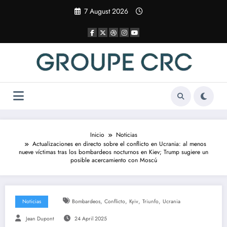
Saltar
7 August 2026
al
contenido
Inicio
Noticias
Actualizaciones en directo sobre el conflicto en Ucrania: al menos
nueve víctimas tras los bombardeos nocturnos en Kiev; Trump sugiere un
posible acercamiento con Moscú
,
,
,
,
Noticias
Bombardeos
Conflicto
Kyiv
Triunfo
Ucrania
Jean Dupont
24 April 2025