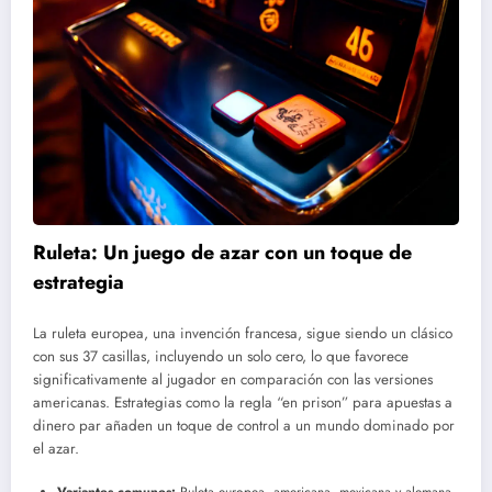
Ruleta: Un juego de azar con un toque de
estrategia
La ruleta europea, una invención francesa, sigue siendo un clásico
con sus 37 casillas, incluyendo un solo cero, lo que favorece
significativamente al jugador en comparación con las versiones
americanas. Estrategias como la regla “en prison” para apuestas a
dinero par añaden un toque de control a un mundo dominado por
el azar.
Variantes comunes:
Ruleta europea, americana, mexicana y alemana.