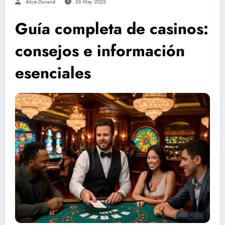
Alice Durand
26 May 2025
Guía completa de casinos:
consejos e información
esenciales