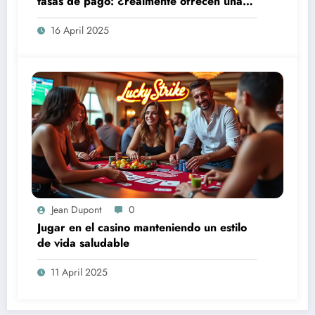
tasas de pago: ¿realmente ofrecen una
mayor probabilidad de ganar?
16 April 2025
Jean Dupont
0
Jugar en el casino manteniendo un estilo
de vida saludable
11 April 2025