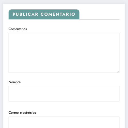
PUBLICAR COMENTARIO
Comentarios
Nombre
Correo electrónico