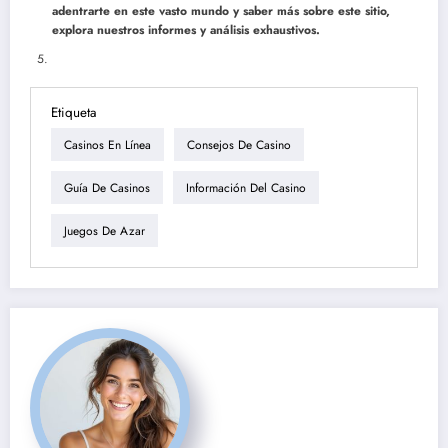
adentrarte en este vasto mundo y saber más sobre este sitio,
explora nuestros informes y análisis exhaustivos.
Etiqueta
Casinos En Línea
Consejos De Casino
Guía De Casinos
Información Del Casino
Juegos De Azar