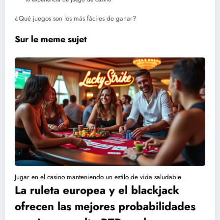
¿Qué juegos son los más fáciles de ganar?
Sur le meme sujet
Jugar en el casino manteniendo un estilo de vida saludable
La ruleta europea y el blackjack
ofrecen las mejores probabilidades