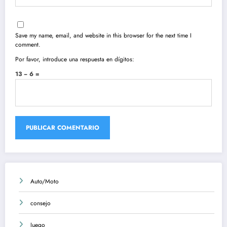
Save my name, email, and website in this browser for the next time I
comment.
Por favor, introduce una respuesta en dígitos:
13 − 6 =
Auto/Moto
consejo
Juego