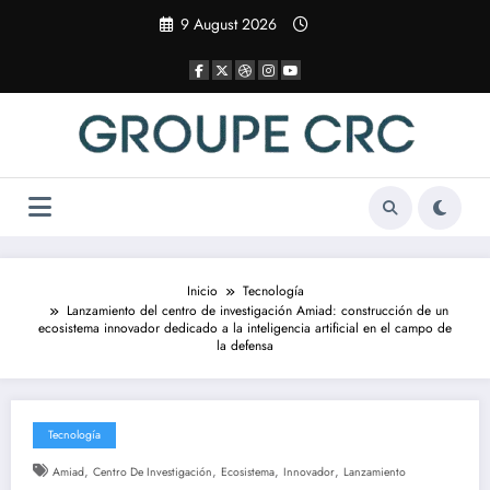
Saltar
9 August 2026
al
contenido
Inicio
Tecnología
Lanzamiento del centro de investigación Amiad: construcción de un
ecosistema innovador dedicado a la inteligencia artificial en el campo de
la defensa
Tecnología
,
,
,
,
Amiad
Centro De Investigación
Ecosistema
Innovador
Lanzamiento