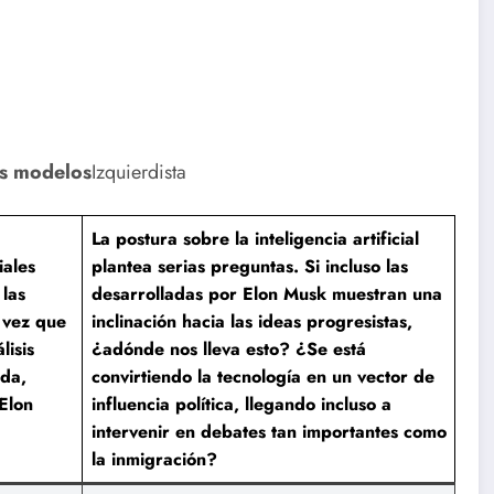
s modelos
Izquierdista
La postura sobre la inteligencia artificial
iales
plantea serias preguntas. Si incluso las
 las
desarrolladas por Elon Musk muestran una
a vez que
inclinación hacia las ideas progresistas,
lisis
¿adónde nos lleva esto? ¿Se está
rda,
convirtiendo la tecnología en un vector de
 Elon
influencia política, llegando incluso a
intervenir en debates tan importantes como
la inmigración?