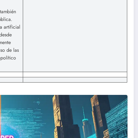
 también
blica.
 artificial
 desde
emente
uso de las
político