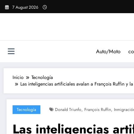
Saltar
7 August 2026
al
contenido
Auto/Moto
co
Inicio
Tecnología
Las inteligencias artificiales avalan a François Ruffin 
,
,
Tecnología
Donald Triunfo
François Ruffin
Inmigració
Las inteligencias arti