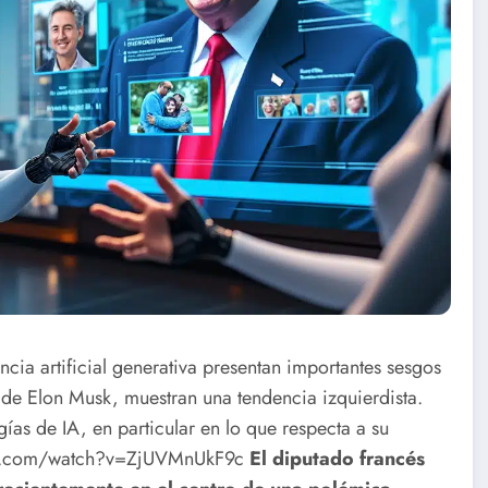
ncia artificial generativa presentan importantes sesgos
 de Elon Musk, muestran una tendencia izquierdista.
gías de IA, en particular en lo que respecta a su
be.com/watch?v=ZjUVMnUkF9c
El diputado francés