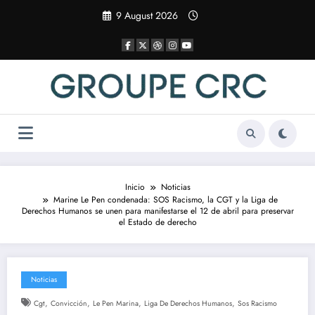
Saltar
9 August 2026
al
contenido
Inicio
Noticias
Marine Le Pen condenada: SOS Racismo, la CGT y la Liga de
Derechos Humanos se unen para manifestarse el 12 de abril para preservar
el Estado de derecho
Noticias
,
,
,
,
Cgt
Convicción
Le Pen Marina
Liga De Derechos Humanos
Sos Racismo