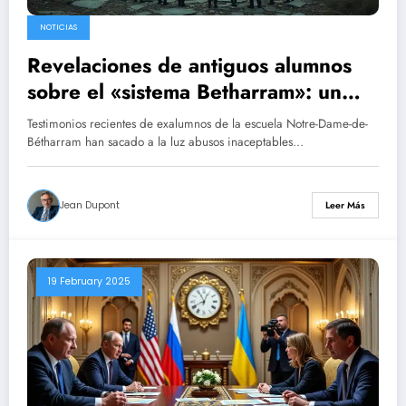
NOTICIAS
Revelaciones de antiguos alumnos
sobre el «sistema Betharram»: un
templo de violencia y una trituradora
Testimonios recientes de exalumnos de la escuela Notre-Dame-de-
de inocencia
Bétharram han sacado a la luz abusos inaceptables…
Jean Dupont
Leer Más
19 February 2025