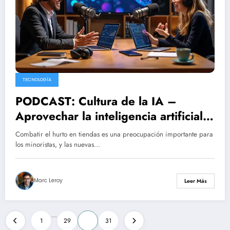
TECNOLOGÍA
PODCAST: Cultura de la IA –
Aprovechar la inteligencia artificial
para combatir el hurto en tiendas –
Combatir el hurto en tiendas es una preocupación importante para
Episodio del 18/02
los minoristas, y las nuevas…
Marc Leroy
Leer Más
Posts
…
1
29
30
31