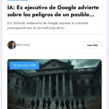
IA: Ex ejecutivo de Google advierte
sobre los peligros de un posible
“escenario Bin Laden”
Eric Schmidt, exejecutivo de Google, expresa su creciente
preocupación por el uso malicioso de la…
Marc Leroy
Leer Más
20 February 2025