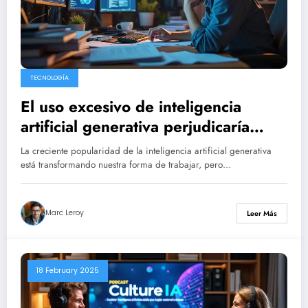
TECNOLOGÍA
El uso excesivo de inteligencia
artificial generativa perjudicaría
habilidades esenciales de
La creciente popularidad de la inteligencia artificial generativa
pensamiento crítico.
está transformando nuestra forma de trabajar, pero…
Marc Leroy
Leer Más
18 February 2025