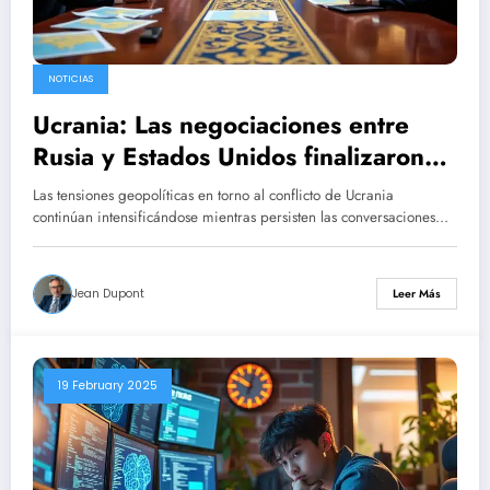
NOTICIAS
Ucrania: Las negociaciones entre
Rusia y Estados Unidos finalizaron
en Riad; siga las últimas noticias.
Las tensiones geopolíticas en torno al conflicto de Ucrania
continúan intensificándose mientras persisten las conversaciones…
Jean Dupont
Leer Más
19 February 2025