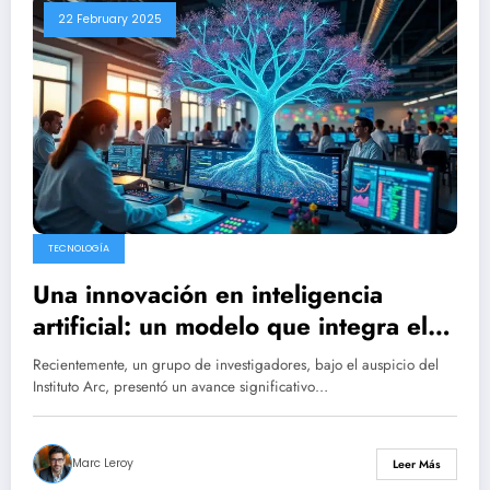
22 February 2025
TECNOLOGÍA
Una innovación en inteligencia
artificial: un modelo que integra el
genoma de todas las especies
Recientemente, un grupo de investigadores, bajo el auspicio del
existentes
Instituto Arc, presentó un avance significativo…
Marc Leroy
Leer Más