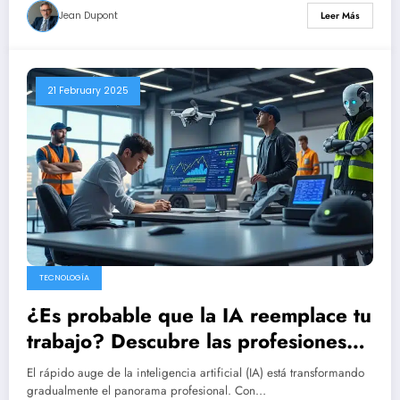
Jean Dupont
Leer Más
21 February 2025
TECNOLOGÍA
¿Es probable que la IA reemplace tu
trabajo? Descubre las profesiones
más vulnerables a esta revolución
El rápido auge de la inteligencia artificial (IA) está transformando
tecnológica.
gradualmente el panorama profesional. Con…