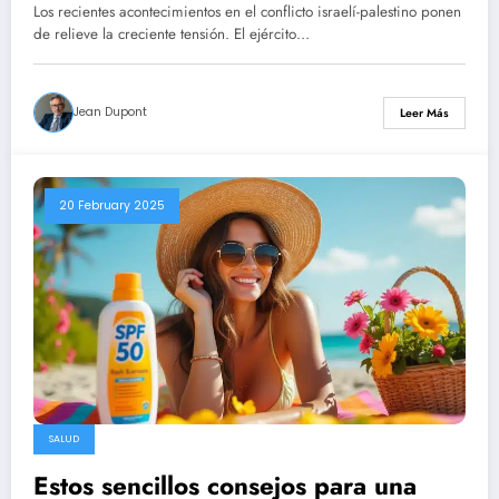
Hamas no coincide con Shiri Bibas,
Los recientes acontecimientos en el conflicto israelí-palestino ponen
mientras que se ha confirmado la
de relieve la creciente tensión. El ejército…
identidad de los otros tres restos.
Jean Dupont
Leer Más
20 February 2025
SALUD
Estos sencillos consejos para una