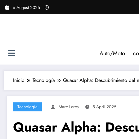
Saltar
6 August 2026
al
contenido
Auto/Moto
co
Inicio
Tecnología
Quasar Alpha: Descubrimiento del m
Tecnología
Marc Leroy
5 April 2025
Quasar Alpha: Descu