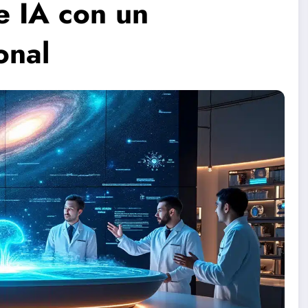
e IA con un
onal