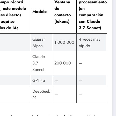
iempo récord.
Ventana
procesamiento
, este modelo
de
(en
Modelo
es directos.
contexto
comparación
 aquí se
(tokens)
con Claude
los de IA:
3.7 Sonnet)
Quasar
4 veces más
1 000 000
Alpha
rápido
Claude
3.7
200 000
—
Sonnet
GPT-4o
—
—
DeepSeek
—
—
R1