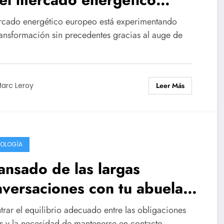
ropeo
rcado energético europeo está experimentando
ransformación sin precedentes gracias al auge de
Leer Más
arc Leroy
OLOGÍA
nsado de las largas
versaciones con tu abuela?
cubre la IA que la llama a
trar el equilibrio adecuado entre las obligaciones
as y la necesidad de mantenerse en contacto…