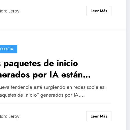
Leer Más
arc Leroy
OLOGÍA
 paquetes de inicio
erados por IA están
ndando la web, pero están
ueva tendencia está surgiendo en redes sociales:
erando reacciones mixtas.
paquetes de inicio" generados por IA.…
Leer Más
arc Leroy