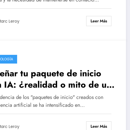
rio.
Leer Más
arc Leroy
OLOGÍA
eñar tu paquete de inicio
 IA: ¿realidad o mito de un
naje energético?
ndencia de los "paquetes de inicio" creados con
gencia artificial se ha intensificado en…
Leer Más
arc Leroy