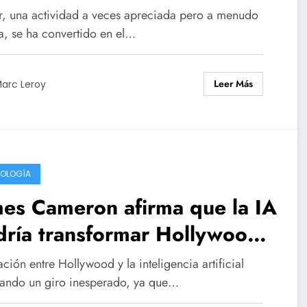
renar
r, una actividad a veces apreciada pero a menudo
a, se ha convertido en el…
Leer Más
arc Leroy
OLOGÍA
es Cameron afirma que la IA
dría transformar Hollywood
proporcionar soluciones sin
ación entre Hollywood y la inteligencia artificial
enazar los empleos.
dando un giro inesperado, ya que…