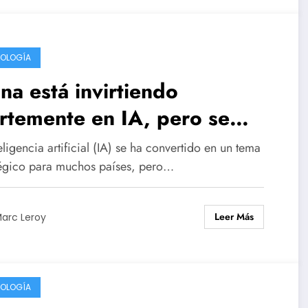
OLOGÍA
na está invirtiendo
rtemente en IA, pero se
rcan los riesgos de una
eligencia artificial (IA) se ha convertido en un tema
sis.
tégico para muchos países, pero…
Leer Más
arc Leroy
OLOGÍA