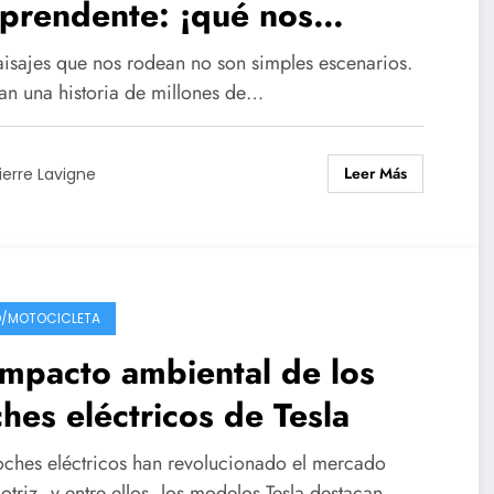
prendente: ¡qué nos
eñan los paisajes sobre
aisajes que nos rodean no son simples escenarios.
stro planeta!
an una historia de millones de…
Leer Más
ierre Lavigne
/MOTOCICLETA
impacto ambiental de los
hes eléctricos de Tesla
oches eléctricos han revolucionado el mercado
otriz, y entre ellos, los modelos Tesla destacan…