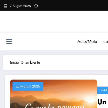
Saltar
7 August 2026
al
contenido
Auto/Moto
co
Inicio
ambiente
23 March 2025
VIAJ
Un