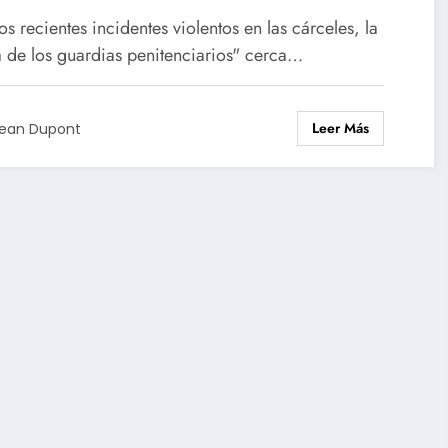
ientes ataques a las cárceles
os recientes incidentes violentos en las cárceles, la
ca de Fleury-Mérogis
a de los guardias penitenciarios" cerca…
Leer Más
ean Dupont