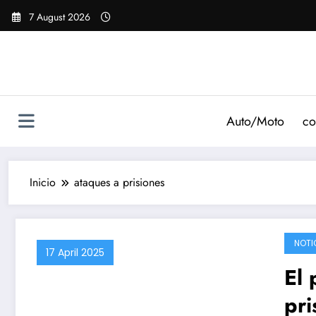
Saltar
7 August 2026
al
contenido
Auto/Moto
co
Inicio
ataques a prisiones
NOTI
17 April 2025
El 
pri