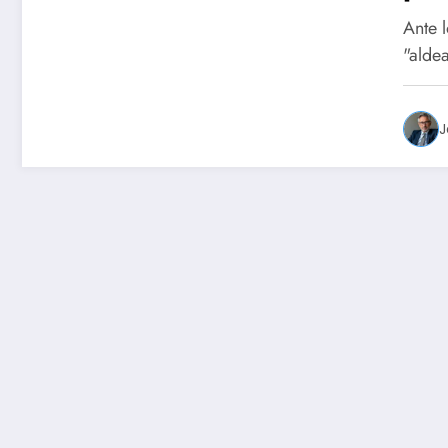
rec
Ante l
cer
"alde
J