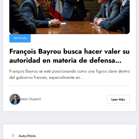
NOTICIAS
François Bayrou busca hacer valer su
autoridad en materia de defensa
contra Sébastien Lecornu
François Bayrou se está posicionando como una figura clave dentro
del gobierno francés, especialmente en…
Jean Dupont
Leer Más
Auto/Moto