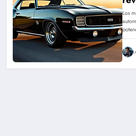
Los m
autom
poten
L