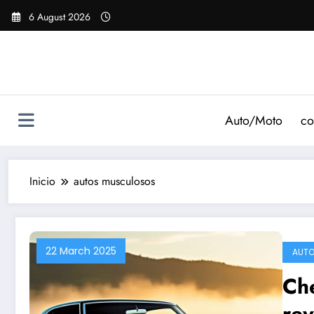
Saltar
6 August 2026
al
contenido
Auto/Moto
co
Inicio
autos musculosos
22 March 2025
AUTO
Che
rev