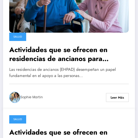
SALUD
Actividades que se ofrecen en
residencias de ancianos para
mejorar la vida diaria
Las residencias de ancianos (EHPAD) desempeñan un papel
fundamental en el apoyo a las personas…
Sophie Martin
Leer Más
SALUD
28 February 2025
Actividades que se ofrecen en