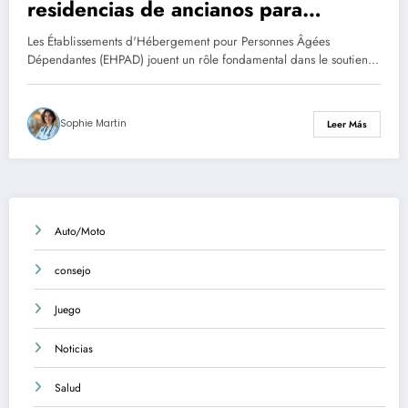
residencias de ancianos para
mejorar la vida diaria
Les Établissements d'Hébergement pour Personnes Âgées
Dépendantes (EHPAD) jouent un rôle fondamental dans le soutien…
Sophie Martin
Leer Más
Auto/Moto
consejo
Juego
Noticias
Salud