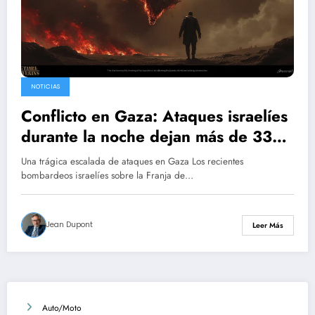
NOTICIAS
Conflicto en Gaza: Ataques israelíes
durante la noche dejan más de 330
muertos, según el Ministerio de
Una trágica escalada de ataques en Gaza Los recientes
Salud de Hamás
bombardeos israelíes sobre la Franja de…
Jean Dupont
Leer Más
Auto/Moto