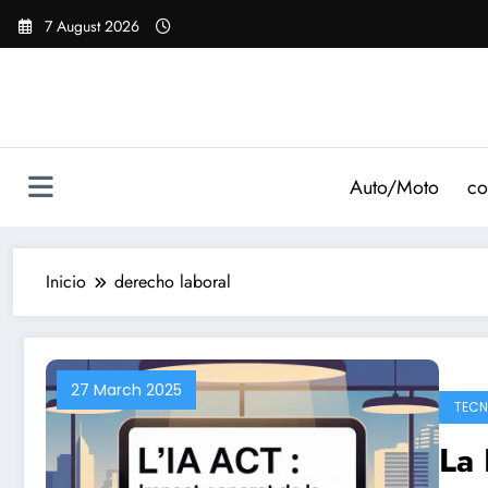
Saltar
7 August 2026
al
contenido
Auto/Moto
co
Inicio
derecho laboral
27 March 2025
TECN
La 