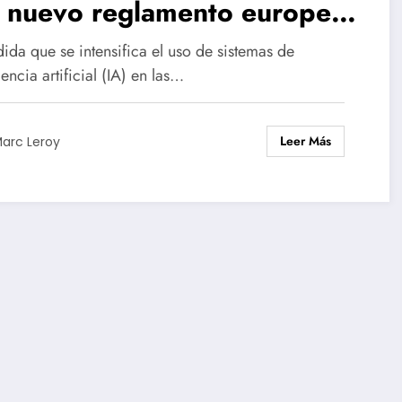
l nuevo reglamento europeo
 los empleadores
ida que se intensifica el uso de sistemas de
gencia artificial (IA) en las…
Leer Más
arc Leroy