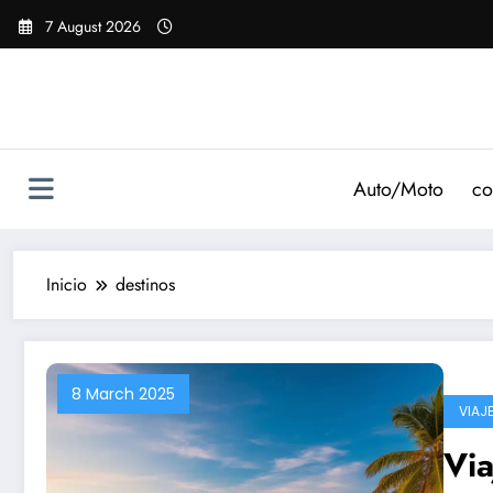
Saltar
7 August 2026
al
contenido
Auto/Moto
co
Inicio
destinos
8 March 2025
VIAJ
Via