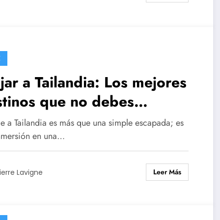
E
jar a Tailandia: Los mejores
stinos que no debes
rderte
aje a Tailandia es más que una simple escapada; es
nmersión en una…
Leer Más
ierre Lavigne