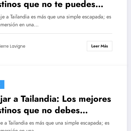
tinos que no te puedes
rder
aje a Tailandia es más que una simple escapada; es
nmersión en una…
Leer Más
ierre Lavigne
E
jar a Tailandia: Los mejores
stinos que no debes
rderte
aje a Tailandia es más que una simple escapada; es
nmersión en una…