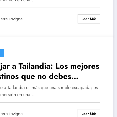
Leer Más
ierre Lavigne
E
jar a Tailandia: Los mejores
stinos que no debes
rderte
aje a Tailandia es más que una simple escapada; es
nmersión en una…
Leer Más
ierre Lavigne