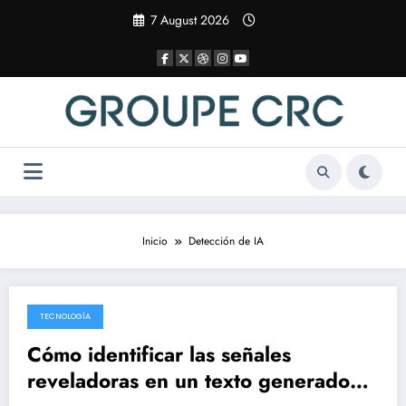
Saltar
7 August 2026
al
contenido
Inicio
Detección de IA
TECNOLOGÍA
7 April 2025
Cómo identificar las señales
reveladoras en un texto generado