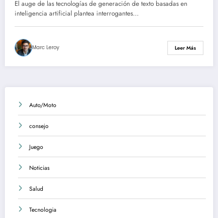
por inteligencia artificial
El auge de las tecnologías de generación de texto basadas en
inteligencia artificial plantea interrogantes…
Marc Leroy
Leer Más
Auto/Moto
consejo
Juego
Noticias
Salud
Tecnologia