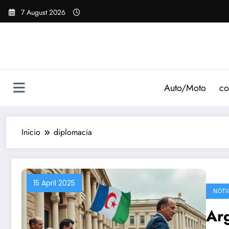
Saltar
7 August 2026
al
contenido
Auto/Moto
co
Inicio
diplomacia
15 April 2025
NOTI
Arg