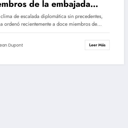
embros de la embajada
ncesa abandonar el país en
 clima de escalada diplomática sin precedentes,
horas, mientras París se
ia ordenó recientemente a doce miembros de…
para para tomar represalias.
Leer Más
ean Dupont