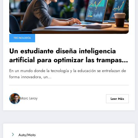
TECNOLOGÍA
Un estudiante diseña inteligencia
artificial para optimizar las trampas y
atrae 5,3 millones de dólares en
En un mundo donde la tecnología y la educación se entrelazan de
inversión.
forma innovadora, un…
Marc Leroy
Leer Más
Auto/Moto