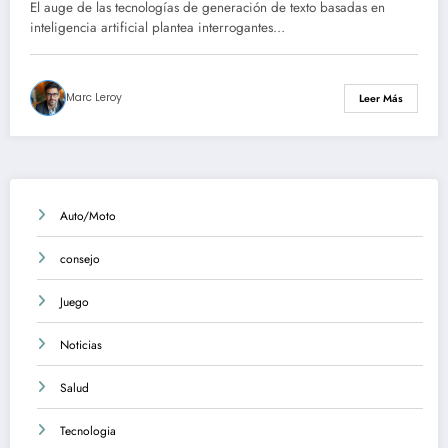
por inteligencia artificial
El auge de las tecnologías de generación de texto basadas en
inteligencia artificial plantea interrogantes…
Marc Leroy
Leer Más
Auto/Moto
consejo
Juego
Noticias
Salud
Tecnologia