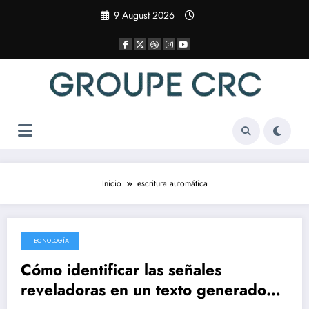
Saltar
9 August 2026
al
contenido
Inicio
escritura automática
TECNOLOGÍA
7 April 2025
Cómo identificar las señales
reveladoras en un texto generado