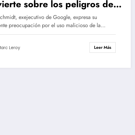
ierte sobre los peligros de
posible “escenario Bin
Schmidt, exejecutivo de Google, expresa su
den”
ente preocupación por el uso malicioso de la…
Leer Más
arc Leroy