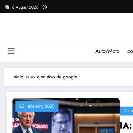
Saltar
6 August 2026
al
contenido
Auto/Moto
co
Inicio
ex ejecutivo de google
20 February 2025
TECN
IA: