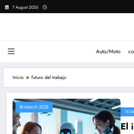
Saltar
7 August 2026
al
contenido
Auto/Moto
co
Inicio
futuro del trabajo
18 March 2025
TECN
El 