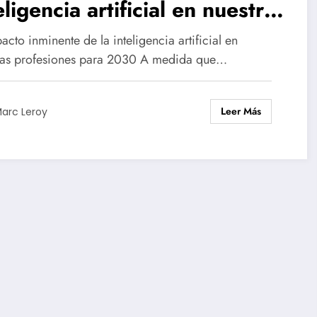
eligencia artificial en nuestras
ofesiones en 2030:
acto inminente de la inteligencia artificial en
elaciones de un estudio del
ras profesiones para 2030 A medida que…
insey Global Institute para
Leer Más
Institut de l’Entreprise
arc Leroy