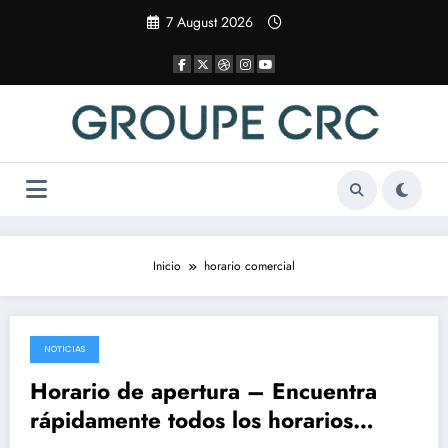
Saltar
7 August 2026
al
contenido
Inicio
horario comercial
NOTICIAS
14 January 2026
Horario de apertura – Encuentra
rápidamente todos los horarios