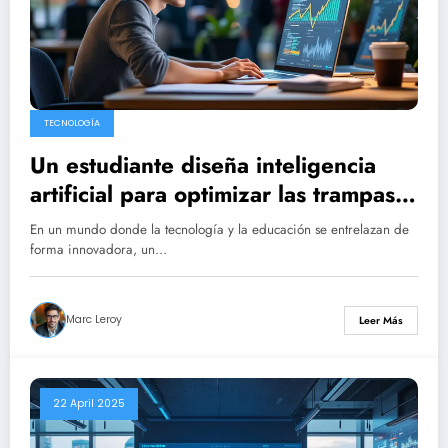
TECNOLOGÍA
Un estudiante diseña inteligencia
artificial para optimizar las trampas y
atrae 5,3 millones de dólares en
En un mundo donde la tecnología y la educación se entrelazan de
inversión.
forma innovadora, un…
Marc Leroy
Leer Más
22 April 2025