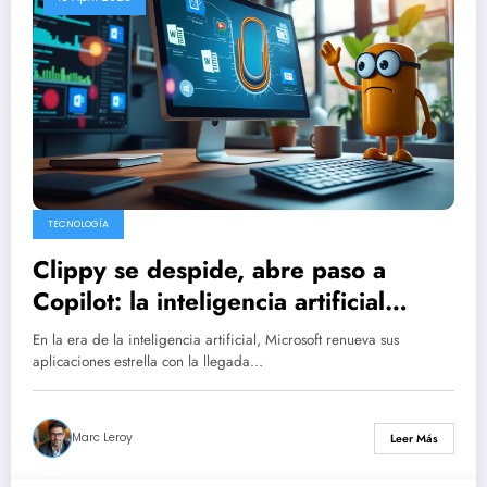
TECNOLOGÍA
Clippy se despide, abre paso a
Copilot: la inteligencia artificial
transforma el uso de Word, Excel,
En la era de la inteligencia artificial, Microsoft renueva sus
PowerPoint y Outlook
aplicaciones estrella con la llegada…
Marc Leroy
Leer Más