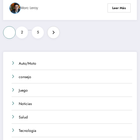
Marc Leroy
Leer Más
Posts
…
1
2
5
pagination
Auto/Moto
consejo
Juego
Noticias
Salud
Tecnologia