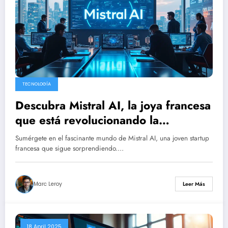
TECNOLOGÍA
Descubra Mistral AI, la joya francesa
que está revolucionando la
inteligencia artificial de código
Sumérgete en el fascinante mundo de Mistral AI, una joven startup
abierto
francesa que sigue sorprendiendo.…
Marc Leroy
Leer Más
18 April 2025