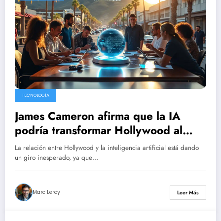
TECNOLOGÍA
James Cameron afirma que la IA
podría transformar Hollywood al
proporcionar soluciones sin
La relación entre Hollywood y la inteligencia artificial está dando
amenazar los empleos.
un giro inesperado, ya que…
Marc Leroy
Leer Más