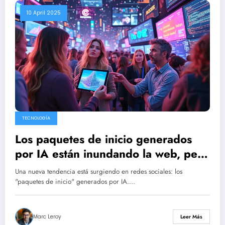
10 April 2025
TECNOLOGÍA
Los paquetes de inicio generados
por IA están inundando la web, pero
están generando reacciones mixtas.
Una nueva tendencia está surgiendo en redes sociales: los
"paquetes de inicio" generados por IA.…
Marc Leroy
Leer Más