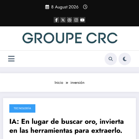
Saltar
8 August 2026
al
contenido
Inicio
inversión
TECNOLOGÍA
17 April 2025
IA: En lugar de buscar oro, invierta
en las herramientas para extraerlo.