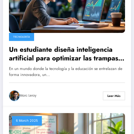
TECNOLOGÍA
Un estudiante diseña inteligencia
artificial para optimizar las trampas y
atrae 5,3 millones de dólares en
En un mundo donde la tecnología y la educación se entrelazan de
inversión.
forma innovadora, un…
Marc Leroy
Leer Más
6 March 2025