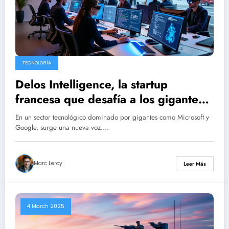
TECNOLOGÍA
Delos Intelligence, la startup
francesa que desafía a los gigantes
Microsoft y Google en el ámbito de
En un sector tecnológico dominado por gigantes como Microsoft y
las suites ofimáticas
Google, surge una nueva voz.…
Marc Leroy
Leer Más
4 March 2025