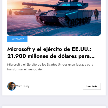
TECNOLOGÍA
Microsoft y el ejército de EE.UU.:
21.900 millones de dólares para
transformar equipamiento militar con
Microsoft y el Ejército de los Estados Unidos unen fuerzas para
inteligencia artificial
transformar el mundo del…
Marc Leroy
Leer Más