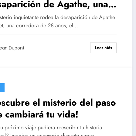
aparición de Agathe, una
rredora de 28 años con un
sterio inquietante rodea la desaparición de Agathe
torial impresionante.
ret, una corredora de 28 años, el…
Leer Más
ean Dupont
E
scubre el misterio del paso
 cambiará tu vida!
tu próximo viaje pudiera reescribir tu historia
nal? Imagina un accesorio discreto capaz…