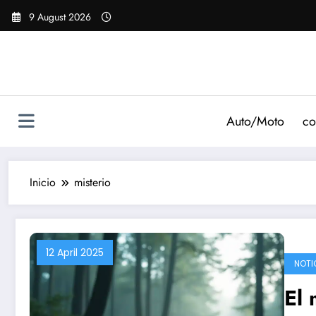
Saltar
9 August 2026
al
contenido
Auto/Moto
co
Inicio
misterio
12 April 2025
NOTI
El 