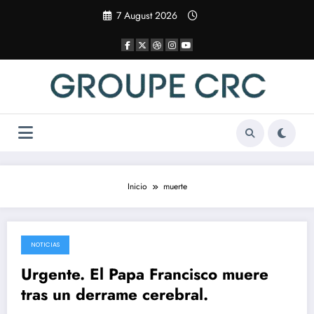
Saltar
7 August 2026
al
contenido
Inicio
muerte
NOTICIAS
22 April 2025
Urgente. El Papa Francisco muere
tras un derrame cerebral.