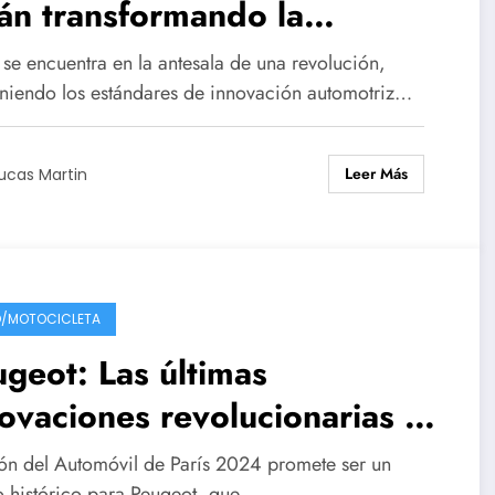
án transformando la
eriencia de conducción
e encuentra en la antesala de una revolución,
iniendo los estándares de innovación automotriz…
Leer Más
ucas Martin
/MOTOCICLETA
geot: Las últimas
ovaciones revolucionarias en
industria del automóvil
lón del Automóvil de París 2024 promete ser un
o histórico para Peugeot, que…