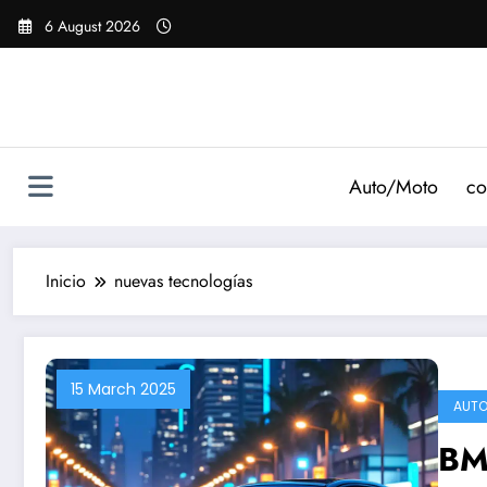
Saltar
6 August 2026
al
contenido
Auto/Moto
co
Inicio
nuevas tecnologías
15 March 2025
AUTO
BM