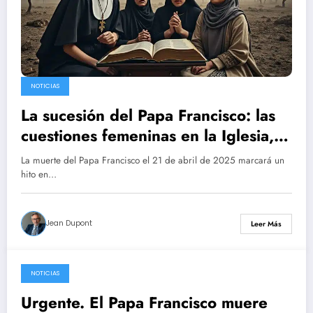
NOTICIAS
La sucesión del Papa Francisco: las
cuestiones femeninas en la Iglesia,
los conflictos en Ucrania y Gaza,
La muerte del Papa Francisco el 21 de abril de 2025 marcará un
¿cuáles son los desafíos para el
hito en…
futuro pontífice?
Jean Dupont
Leer Más
NOTICIAS
22 April 2025
Urgente. El Papa Francisco muere