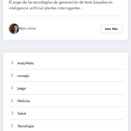
por inteligencia artificial
El auge de las tecnologías de generación de texto basadas en
inteligencia artificial plantea interrogantes…
Marc Leroy
Leer Más
Auto/Moto
consejo
Juego
Noticias
Salud
Tecnologia