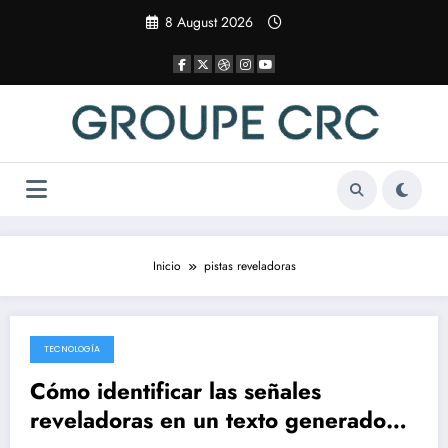
Saltar
8 August 2026
al
contenido
Inicio
pistas reveladoras
TECNOLOGÍA
7 April 2025
Cómo identificar las señales
reveladoras en un texto generado