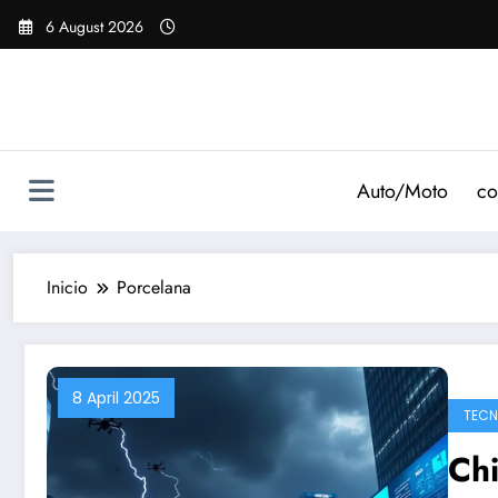
Saltar
6 August 2026
al
contenido
Auto/Moto
co
Inicio
Porcelana
8 April 2025
TECN
Chi