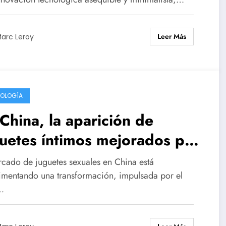
re el riesgo de derrumbarse
 rápido como nació.
Leer Más
arc Leroy
OLOGÍA
China, la aparición de
uetes íntimos mejorados por
eligencia artificial
rcado de juguetes sexuales en China está
imentando una transformación, impulsada por el
…