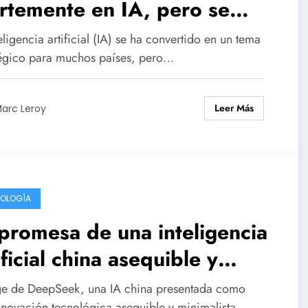
rtemente en IA, pero se
rcan los riesgos de una
eligencia artificial (IA) se ha convertido en un tema
sis.
tégico para muchos países, pero…
Leer Más
arc Leroy
OLOGÍA
promesa de una inteligencia
ificial china asequible y
nimalista, como DeepSeek,
ge de DeepSeek, una IA china presentada como
nnovación tecnológica asequible y minimalista,…