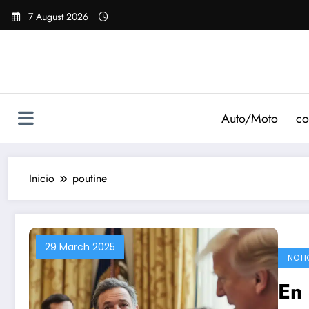
Saltar
7 August 2026
al
contenido
Auto/Moto
co
Inicio
poutine
29 March 2025
NOTI
En 