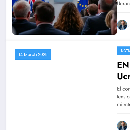
Ucran
en
J
NOTI
14 March 2025
EN
Ucr
de 
El con
est
tensio
mient
J