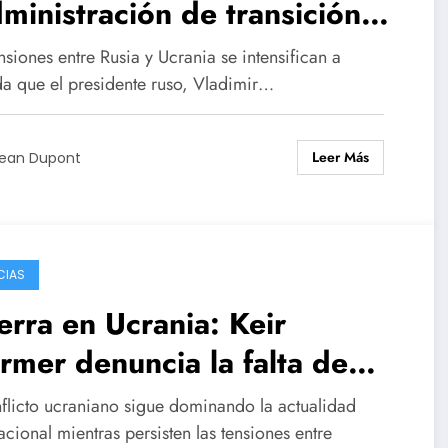
ministración de transición”
a Ucrania bajo la
nsiones entre Rusia y Ucrania se intensifican a
ervisión de la ONU.
a que el presidente ruso, Vladimir…
Leer Más
ean Dupont
CIAS
rra en Ucrania: Keir
rmer denuncia la falta de
iedad de Putin hacia la paz
nflicto ucraniano sigue dominando la actualidad
es de la cumbre de líderes
acional mientras persisten las tensiones entre