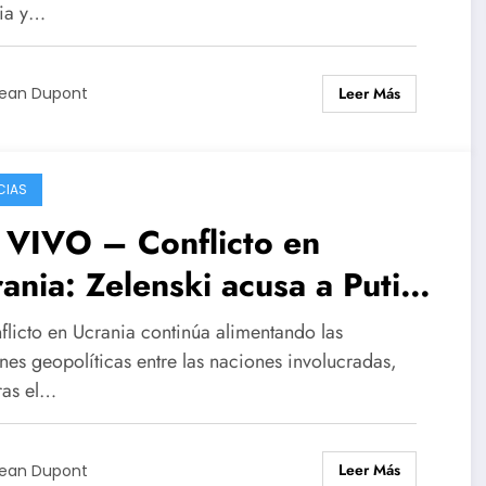
ia y…
 Londres
Leer Más
ean Dupont
CIAS
 VIVO – Conflicto en
ania: Zelenski acusa a Putin
manipular la propuesta
flicto en Ucrania continúa alimentando las
adounidense de alto el fuego
nes geopolíticas entre las naciones involucradas,
ras el…
Leer Más
ean Dupont