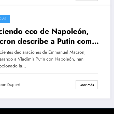
CIAS
ciendo eco de Napoleón,
cron describe a Putin como
“imperialista revisionista”.
ecientes declaraciones de Emmanuel Macron,
rando a Vladimir Putin con Napoleón, han
ocionado la…
Leer Más
ean Dupont