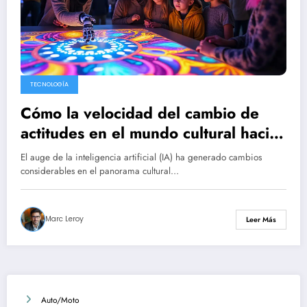
TECNOLOGÍA
Cómo la velocidad del cambio de
actitudes en el mundo cultural hacia
la IA revela una profunda
El auge de la inteligencia artificial (IA) ha generado cambios
preocupación
considerables en el panorama cultural…
Marc Leroy
Leer Más
Auto/Moto