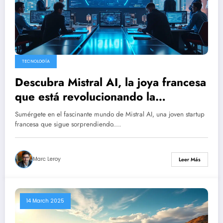
TECNOLOGÍA
Descubra Mistral AI, la joya francesa
que está revolucionando la
inteligencia artificial de código
Sumérgete en el fascinante mundo de Mistral AI, una joven startup
abierto
francesa que sigue sorprendiendo.…
Marc Leroy
Leer Más
14 March 2025