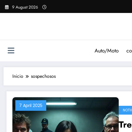
Saltar
9 August 2026
al
contenido
Auto/Moto
co
Inicio
sospechosos
7 April 2025
NOTI
Tre