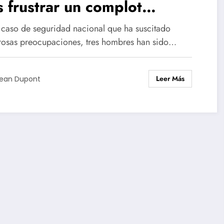
s frustrar un complot
lento en el norte de Francia
 caso de seguridad nacional que ha suscitado
osas preocupaciones, tres hombres han sido…
Leer Más
ean Dupont