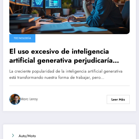
TECNOLOGÍA
El uso excesivo de inteligencia
artificial generativa perjudicaría
habilidades esenciales de
La creciente popularidad de la inteligencia artificial generativa
pensamiento crítico.
está transformando nuestra forma de trabajar, pero…
Marc Leroy
Leer Más
Auto/Moto