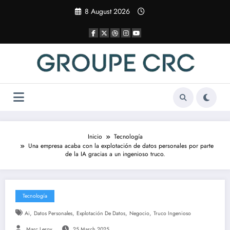
Saltar
8 August 2026
al
contenido
Inicio
Tecnología
Una empresa acaba con la explotación de datos personales por parte
de la IA gracias a un ingenioso truco.
Tecnología
,
,
,
,
Ai
Datos Personales
Explotación De Datos
Negocio
Truco Ingenioso
Marc Leroy
25 March 2025