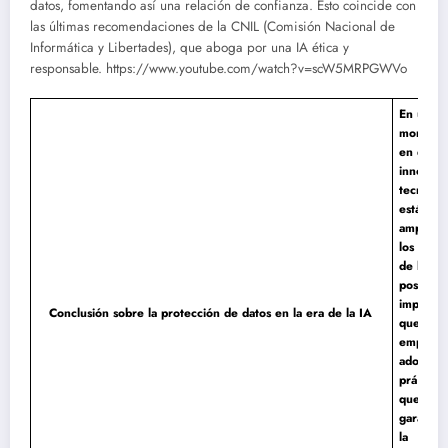
datos, fomentando así una relación de confianza. Esto coincide con
las últimas recomendaciones de la CNIL (Comisión Nacional de
Informática y Libertades), que aboga por una IA ética y
responsable.
https://www.youtube.com/watch?v=scW5MRPGWVo
En un
moment
en que l
innovaci
tecnológ
está
amplian
los límit
de lo
posible, 
imperati
Conclusión sobre la protección de datos en la era de la IA
que las
empresa
adopten
prácticas
que
garantic
la